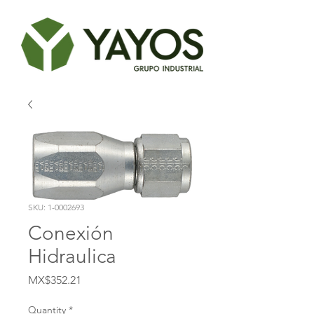
SKU: 1-0002693
Conexión
Hidraulica
Price
MX$352.21
Quantity
*