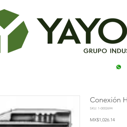
Conexión H
SKU: 1-0002694
Price
MX$1,026.14