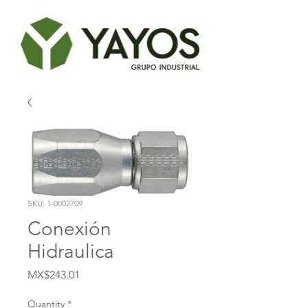
SKU: 1-0002709
Conexión
Hidraulica
Price
MX$243.01
Quantity
*