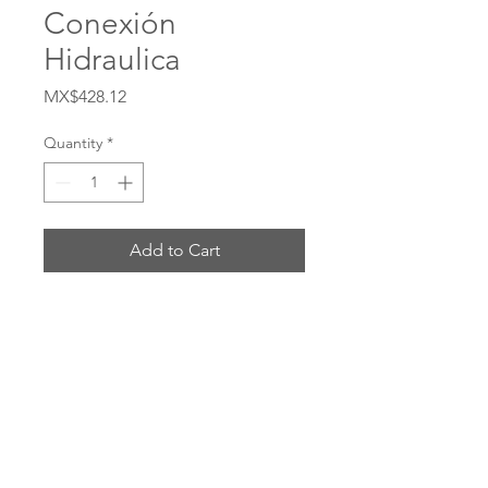
Conexión
Hidraulica
Price
MX$428.12
Quantity
*
Add to Cart
Buy Now
# 4725-8-6S
ENVIOS POR: