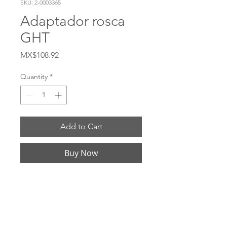
SKU: 2-0003365
Adaptador rosca
GHT
Price
MX$108.92
Quantity
*
Add to Cart
Buy Now
# 5071206C Material CDA Brass 360 Hilo 
hembra NPTF Tamaño de rosca hembra 
3/8 -18 Rosca macho GHT Tamaño de 
rosca macho 3/4 -11-1 / 2 Hex 1-1 / 16 