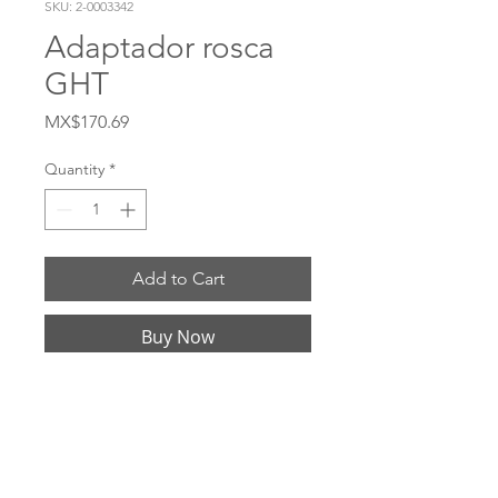
SKU: 2-0003342
Adaptador rosca
GHT
Price
MX$170.69
Quantity
*
Add to Cart
Buy Now
# 5011204C Material CDA Brass 360 Hilo 
hembra GHT x NPTF Tamaño de rosca 
hembra 3/4 -11-1 / 2 x 1/4 -18 Hex 1-3 / 16 
Longitud 1.12