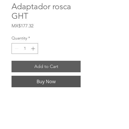
Adaptador rosca
GHT
Price
MX$177.32
Quantity
*
Add to Cart
Buy Now
# 5031208C Material CDA Brass 360 Hilo 
hembra GHT Tamaño de rosca hembra 
3/4 -11-1 / 2 Rosca macho NPTF Tamaño 
de rosca macho 1/2 Hex 1-3 / 16 Longitud 
1.37