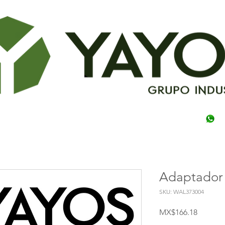
Adaptador 
SKU: WAL373004
Price
MX$166.18