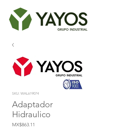
SKU: WAL619074
Adaptador
Hidraulico
Price
MX$863.11