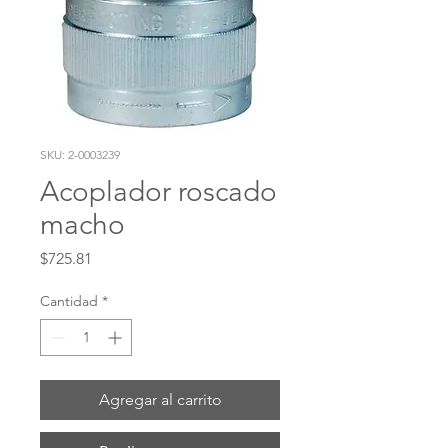
SKU: 2-0003239
Acoplador roscado
macho
Precio
$725.81
Cantidad
*
Agregar al carrito