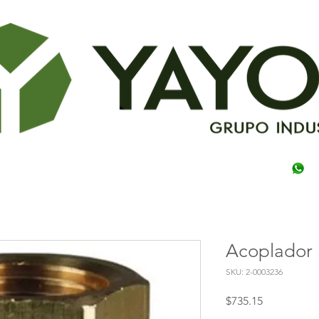
Acoplador
SKU: 2-0003236
Precio
$735.15